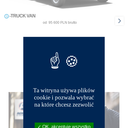
-TRUCK VAN
od  
95 600 
PLN
 brutto
PÓJDŹ DALEJ Z
AIXAM
Ta witryna używa plików
cookie i pozwala wybrać
na które chcesz zezwolić
OK, akceptuję wszystko