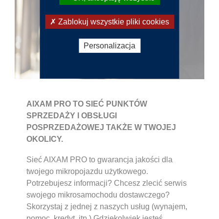
Zablokuj wszystkie pliki cookies
Personalizacja
AIXAM PRO TO SIEĆ PUNKTÓW
SPRZEDAŻY I OBSŁUGI
POSPRZEDAŻOWEJ TAKŻE W TWOJEJ
OKOLICY.
Sieć AIXAM PRO to gwarancja jakości dla
twojego mikropojazdu użytkowego.
Potrzebujesz informacji? Chcesz zlecić serwis
swojego mikrosamochodu dostawczego?
Skorzystaj z jednej z naszych usług (wynajem,
pomoc, kredyt, itp.) Gdziekolwiek jesteś,